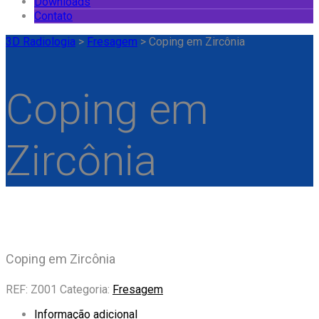
Downloads
Contato
3D Radiologia
>
Fresagem
>
Coping em Zircônia
Coping em
Zircônia
Coping em Zircônia
REF:
Z001
Categoria:
Fresagem
Informação adicional