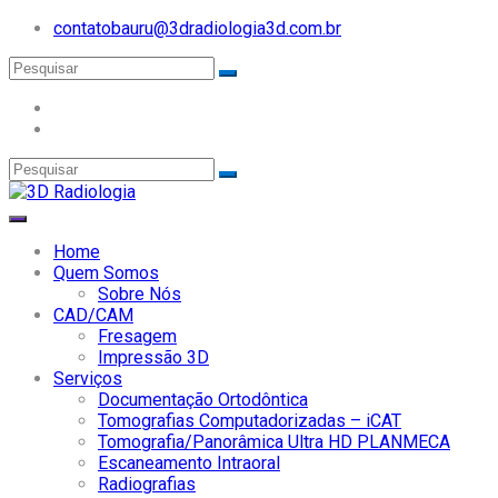
contatobauru@3dradiologia3d.com.br
Home
Quem Somos
Sobre Nós
CAD/CAM
Fresagem
Impressão 3D
Serviços
Documentação Ortodôntica
Tomografias Computadorizadas – iCAT
Tomografia/Panorâmica Ultra HD PLANMECA
Escaneamento Intraoral
Radiografias