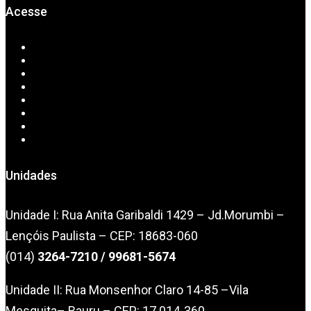
Acesse
Home
Sobre Nós
Serviços
CAD/CAM
Convênios
Exames Online
Downloads
Contato
Unidades
Unidade I: Rua Anita Garibaldi 1429 – Jd.Morumbi –
Lençóis Paulista – CEP: 18683-060
(014)
3264-7210
/ 99681-5674
Unidade II: Rua Monsenhor Claro 14-85 –Vila
Mesquita– Bauru – CEP: 17.014-360