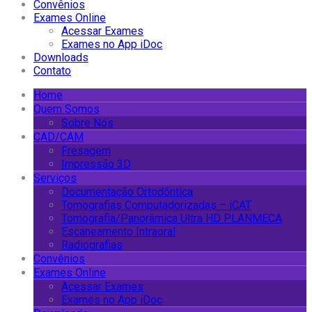
Convênios
Exames Online
Acessar Exames
Exames no App iDoc
Downloads
Contato
Home
Quem Somos
Sobre Nós
CAD/CAM
Fresagem
Impressão 3D
Serviços
Documentação Ortodôntica
Tomografias Computadorizadas – iCAT
Tomografia/Panorâmica Ultra HD PLANMECA
Escaneamento Intraoral
Radiografias
Convênios
Exames Online
Acessar Exames
Exames no App iDoc