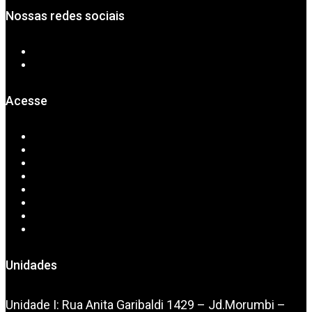
Nossas redes sociais
Acesse
Home
Sobre Nós
Serviços
CAD/CAM
Convênios
Exames Online
Downloads
Contato
Unidades
Unidade I: Rua Anita Garibaldi 1429 – Jd.Morumbi –