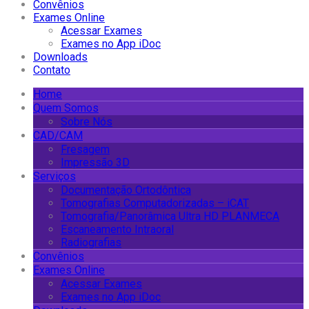
Convênios
Exames Online
Acessar Exames
Exames no App iDoc
Downloads
Contato
Home
Quem Somos
Sobre Nós
CAD/CAM
Fresagem
Impressão 3D
Serviços
Documentação Ortodôntica
Tomografias Computadorizadas – iCAT
Tomografia/Panorâmica Ultra HD PLANMECA
Escaneamento Intraoral
Radiografias
Convênios
Exames Online
Acessar Exames
Exames no App iDoc