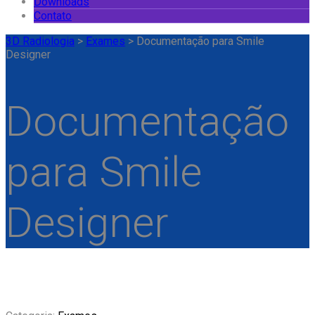
Downloads
Contato
3D Radiologia
>
Exames
>
Documentação para Smile
Designer
Documentação
para Smile
Designer