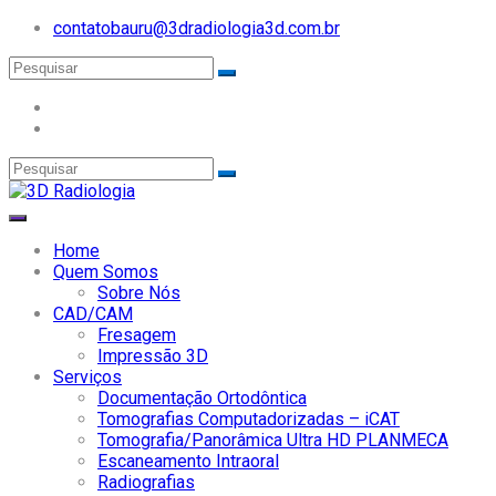
contatobauru@3dradiologia3d.com.br
Home
Quem Somos
Sobre Nós
CAD/CAM
Fresagem
Impressão 3D
Serviços
Documentação Ortodôntica
Tomografias Computadorizadas – iCAT
Tomografia/Panorâmica Ultra HD PLANMECA
Escaneamento Intraoral
Radiografias