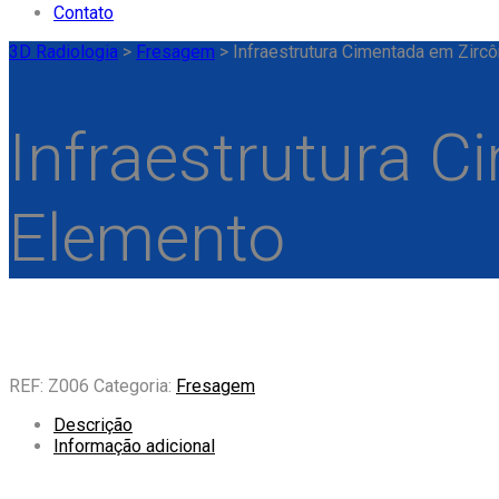
Contato
3D Radiologia
>
Fresagem
>
Infraestrutura Cimentada em Zirc
Infraestrutura 
Elemento
REF:
Z006
Categoria:
Fresagem
Descrição
Informação adicional