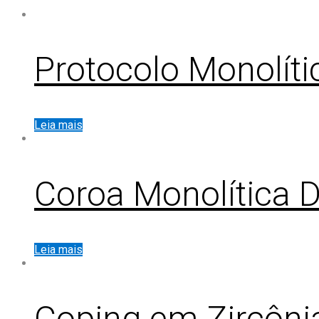
Protocolo Monolít
Leia mais
Coroa Monolítica Di
Leia mais
Coping em Zircôni