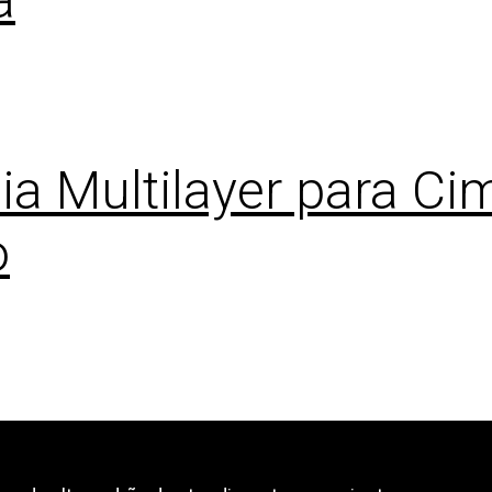
a Multilayer para C
o