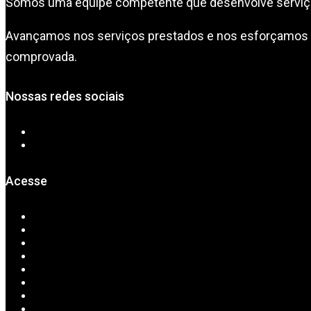
Somos uma equipe competente que desenvolve serviços
Avançamos nos serviços prestados e nos esforçamos co
comprovada.
Nossas redes sociais
Acesse
Home
Sobre Nós
Serviços
CAD/CAM
Convênios
Exames Online
Downloads
Contato