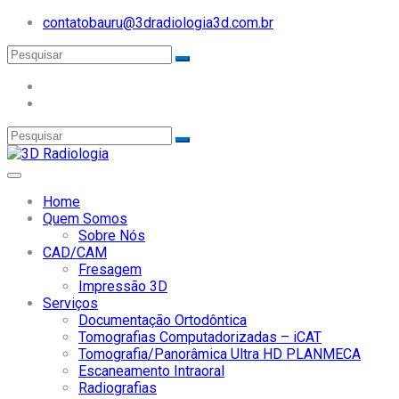
contatobauru@3dradiologia3d.com.br
Home
Quem Somos
Sobre Nós
CAD/CAM
Fresagem
Impressão 3D
Serviços
Documentação Ortodôntica
Tomografias Computadorizadas – iCAT
Tomografia/Panorâmica Ultra HD PLANMECA
Escaneamento Intraoral
Radiografias