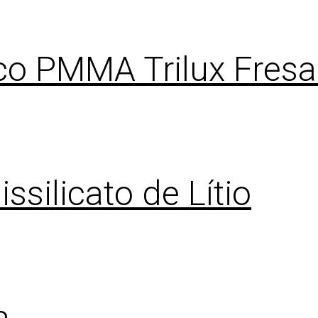
ico PMMA Trilux Fres
ssilicato de Lítio
a