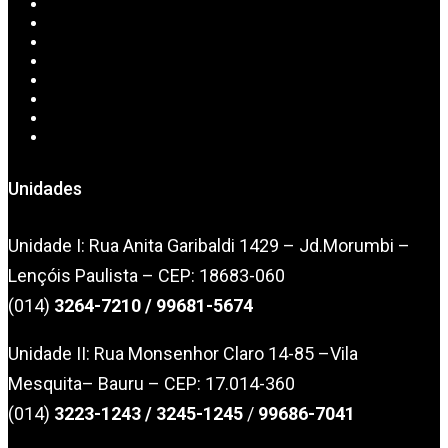
Home
Sobre Nós
Serviços
CAD/CAM
Convênios
Exames Online
Downloads
Contato
Unidades
Unidade I: Rua Anita Garibaldi 1429 – Jd.Morumbi –
Lençóis Paulista – CEP: 18683-060
(014)
3264-7210
/ 99681-5674
Unidade II: Rua Monsenhor Claro 14-85 –Vila
Mesquita– Bauru – CEP: 17.014-360
(014)
3223-1243
/
3245-1245
/
99686-7041