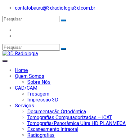
contatobauru@3dradiologia3d.com.br
Home
Quem Somos
Sobre Nós
CAD/CAM
Fresagem
Impressão 3D
Serviços
Documentação Ortodôntica
Tomografias Computadorizadas – iCAT
Tomografia/Panorâmica Ultra HD PLANMECA
Escaneamento Intraoral
Radiografias