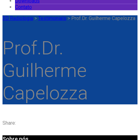
Downloads
Contato
3D Radiologia
>
Testimonials
>
Prof.Dr. Guilherme Capelozza
Prof.Dr.
Guilherme
Capelozza
Share:
Sobre nós