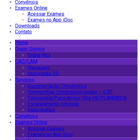
Convênios
Exames Online
Acessar Exames
Exames no App iDoc
Downloads
Contato
Home
Quem Somos
Sobre Nós
CAD/CAM
Fresagem
Impressão 3D
Serviços
Documentação Ortodôntica
Tomografias Computadorizadas – iCAT
Tomografia/Panorâmica Ultra HD PLANMECA
Escaneamento Intraoral
Radiografias
Convênios
Exames Online
Acessar Exames
Exames no App iDoc